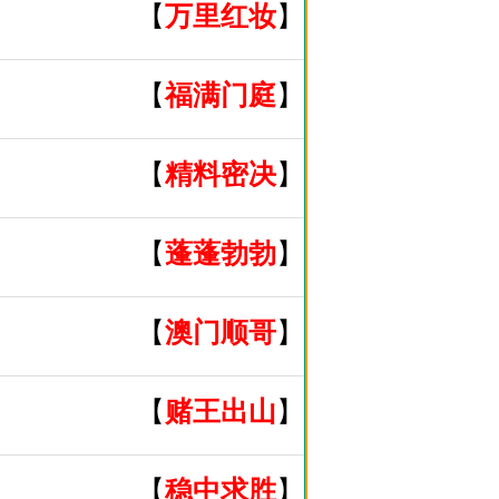
【
万里红妆
】
【
福满门庭
】
【
精料密决
】
【
蓬蓬勃勃
】
【
澳门顺哥
】
【
赌王出山
】
【
稳中求胜
】