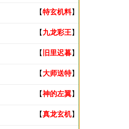
【
特玄机料
】
【
九龙彩王
】
【
旧里迟暮
】
【
大师送特
】
【
神的左翼
】
【
真龙玄机
】