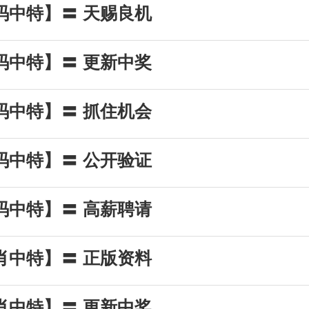
码中特】〓 天赐良机
码中特】〓 更新中奖
码中特】〓 抓住机会
码中特】〓 公开验证
码中特】〓 高薪聘请
肖中特】〓 正版资料
肖中特】〓 更新中奖