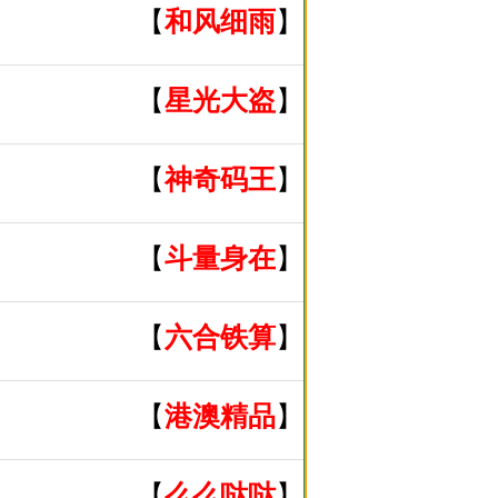
【
和风细雨
】
【
星光大盗
】
【
神奇码王
】
【
斗量身在
】
【
六合铁算
】
【
港澳精品
】
【
么么哒哒
】