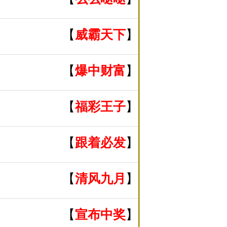
【
威霸天下
】
【
爆中财富
】
【
福彩王子
】
【
跟着必发
】
【
清风九月
】
【
宣布中奖
】