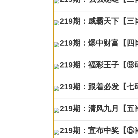
219期：威霸天下【三
219期：爆中财富【四
219期：福彩王子【⑨
219期：跟着必发【七
219期：清风九月【五
219期：宣布中奖【⑤