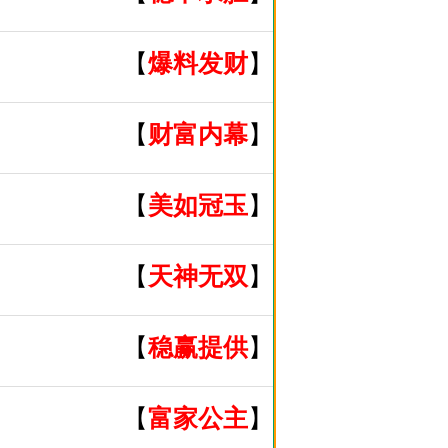
【
爆料发财
】
【
财富内幕
】
【
美如冠玉
】
【
天神无双
】
【
稳赢提供
】
【
富家公主
】