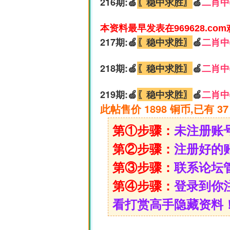
216期:🍏
〖稳中求胜〗
🍏
二肖中
本资料最早发表在969628.co
217期:🍏
〖稳中求胜〗
🍏
二肖中
218期:🍏
〖稳中求胜〗
🍏
二肖中
219期:🍏
〖稳中求胜〗
🍏
二肖中
此帖售价 1898 铜币,已有 3
第①步骤：
未注册账
第②步骤：
注册好的
第③步骤：
联系论坛
第④步骤：
登录到你
看打赏高手隐藏资料