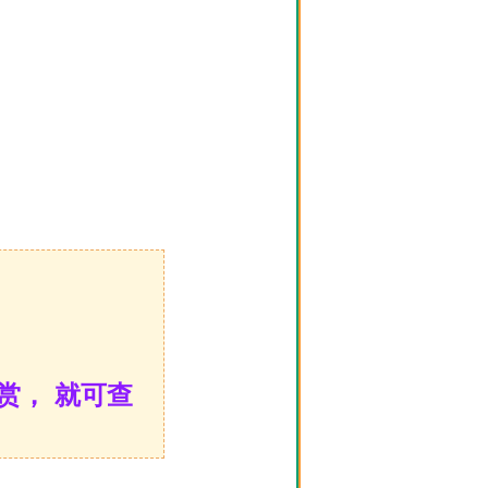
赏， 就可查