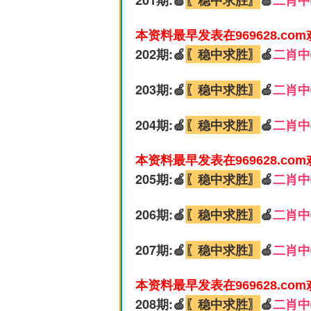
201期:🍏
〖稳中求胜〗
🍏
二肖中
本资料最早发表在969628.co
202期:🍏
〖稳中求胜〗
🍏
二肖中
203期:🍏
〖稳中求胜〗
🍏
二肖中
204期:🍏
〖稳中求胜〗
🍏
二肖中
本资料最早发表在969628.co
205期:🍏
〖稳中求胜〗
🍏
二肖中
206期:🍏
〖稳中求胜〗
🍏
二肖中
207期:🍏
〖稳中求胜〗
🍏
二肖中
本资料最早发表在969628.co
208期:🍏
〖稳中求胜〗
🍏
二肖中