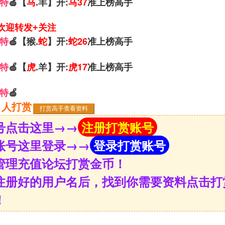
特
🍏【
马
.羊】开:
马37
准上榜高手
m欢迎转发+关注
特
🍏【猴.
蛇
】开:
蛇26
准上榜高手
特
🍏【
虎
.羊】开:
虎17
准上榜高手
特
🍏
7 人打赏
号点击这里→→
注册打赏账号
账号这里登录→→
登录打赏账号
管理充值论坛打赏金币！
注册好的用户名后，找到你需要资料点击打
！