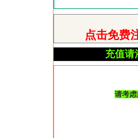
点击免费
充值请
请考虑