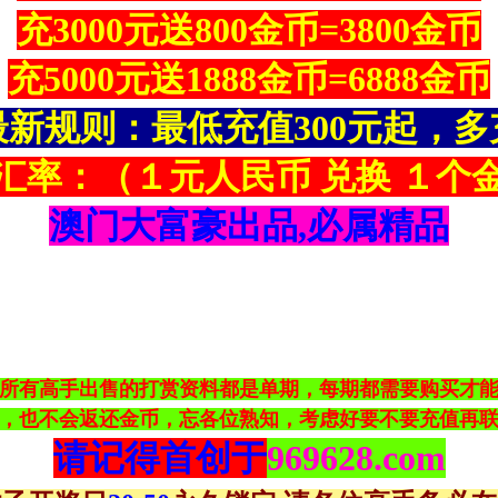
充3000元送800金币=3800金币
充5000元送1888金币=6888金币
年最新规则：最低充值300元起，
汇率：（１元人民币 兑换 １个
澳门大富豪
出品,必属精品
所有高手出售的打赏资料都是单期，每期都需要购买才
，也不会返还金币，忘各位熟知，考虑好要不要充值再
请记得首创于
969628.com