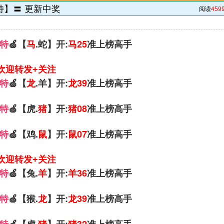
特】〓 更新中奖
阅读
459
特
🍏【
马
.蛇】开:
马25
准上榜高手
m欢迎转发+关注
特
🍏【
龙
.羊】开:
龙39
准上榜高手
特
🍏【虎.
猪
】开:
猪08
准上榜高手
特
🍏【鸡.
鼠
】开:
鼠07
准上榜高手
m欢迎转发+关注
特
🍏【兔.
羊
】开:
羊36
准上榜高手
特
🍏【猴.
龙
】开:
龙39
准上榜高手