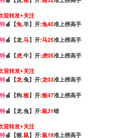
特
🍏【虎.
猪
】开:
猪32
准上榜高手
m欢迎转发+关注
特
🍏【
兔
.羊】开:
兔40
准上榜高手
特
🍏【龙.
马
】开:
马25
准上榜高手
特
🍏【
虎
.牛】开:
虎05
准上榜高手
m欢迎转发+关注
特
🍏【
龙
.兔】开:
龙03
准上榜高手
特
🍏【狗.
猴
】开:
猴47
准上榜高手
特
🍏【龙.兔】开:
鼠31
错
m欢迎转发+关注
特
🍏【猴.
鼠
】开:
鼠19
准上榜高手