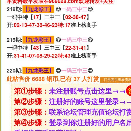
本资料最早发表在969628.com欢迎转发+关注
218期:
【九龙彩王】
😍
一码三中三
😍
一码中特【
17
】三中三【
02-38-47
】
开:
02-13-47-38-46-23特:17
准上榜高手
219期:
【九龙彩王】
😍
一码三中三
😍
一码中特【
43
】三中三【
22-31-41
】
开:
31-41-07-08-29-22特:43
准上榜高手
220期:
【九龙彩王】
😍
一码三中三
😍
此帖售价 6688 铜币,已有 37 人打赏
第①步骤：
未注册账号点击这里→→
第②步骤：
注册好的账号这里登录→
第③步骤：
联系论坛管理充值论坛打
第④步骤：
登录到你注册好的用户名后