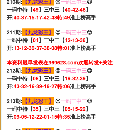
210期:
【九龙彩王】
😍
一码三中三
😍
一码中特【
49
】三中三【
40-42-48
】
开:
40-37-15-17-42-48特:49
准上榜高手
211期:
【九龙彩王】
😍
一码三中三
😍
一码中特【
01
】三中三【
12-13-38
】
开:
13-12-39-37-38-08特:01
准上榜高手
本资料最早发表在969628.com欢迎转发+关注
212期:
【九龙彩王】
😍
一码三中三
😍
一码中特【
06
】三中三【
19-32-39
】
开:
43-32-16-39-19-27特:06
准上榜高手
213期:
【九龙彩王】
😍
一码三中三
😍
一码中特【
35
】三中三【
05-15-22
】
开:
09-05-12-22-01-15特:35
准上榜高手