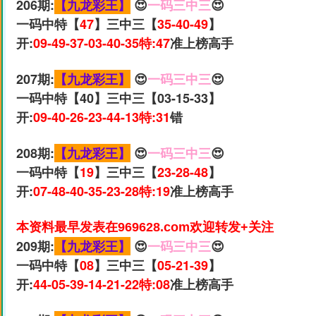
206期:
【九龙彩王】
😍
一码三中三
😍
一码中特【
47
】三中三【
35-40-49
】
开:
09-49-37-03-40-35特:47
准上榜高手
207期:
【九龙彩王】
😍
一码三中三
😍
一码中特【40】三中三【03-15-33】
开:
09-40-26-23-44-13特:31
错
208期:
【九龙彩王】
😍
一码三中三
😍
一码中特【
19
】三中三【
23-28-48
】
开:
07-48-40-35-23-28特:19
准上榜高手
本资料最早发表在969628.com欢迎转发+关注
209期:
【九龙彩王】
😍
一码三中三
😍
一码中特【
08
】三中三【
05-21-39
】
开:
44-05-39-14-21-22特:08
准上榜高手