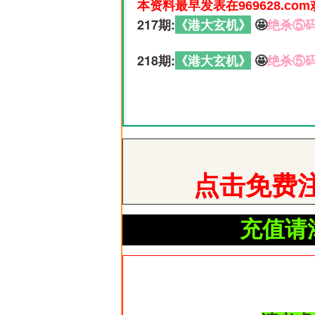
本资料最早发表在969628.co
217期:
《港大玄机》
🤩
绝杀⑤
218期:
《港大玄机》
🤩
绝杀⑤
点击免费
充值请