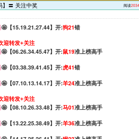
码】〓 关注中奖
阅读
203
码
🤩【15.19.21.27.44】开:
狗21
错
m欢迎转发+关注
码
🤩【06.26.34.45.47】开:
鼠19
准上榜高手
码
🤩【03.38.39.41.45】开:
虎41
错
码
🤩【07.10.13.14.17】开:
羊24
准上榜高手
m欢迎转发+关注
码
🤩【08.10.26.33.48】开:
马01
准上榜高手
码
🤩【13.22.25.38.49】开:
羊36
准上榜高手