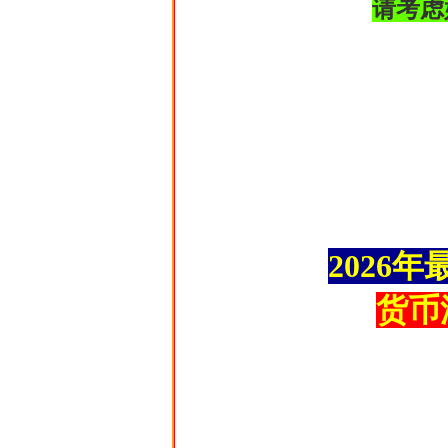
请考虑
2026
货币