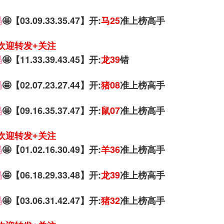
码
🤩【03.09.33.35.47】开:
马25
准上榜高手
m欢迎转发+关注
码
🤩【11.33.39.43.45】开:
龙39
错
码
🤩【02.07.23.27.44】开:
猪08
准上榜高手
码
🤩【09.16.35.37.47】开:
鼠07
准上榜高手
m欢迎转发+关注
码
🤩【01.02.16.30.49】开:
羊36
准上榜高手
码
🤩【06.18.29.33.48】开:
龙39
准上榜高手
码
🤩【03.06.31.42.47】开:
猪32
准上榜高手