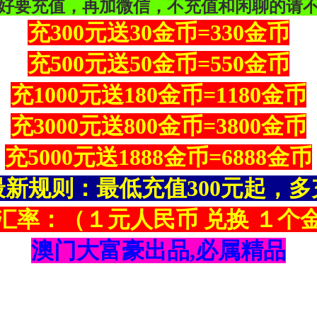
好要充值，再加微信，不充值和闲聊的请
充300元送30金币=330金币
充500元送50金币=550金币
充1000元送180金币=1180金币
充3000元送800金币=3800金币
充5000元送1888金币=6888金币
年最新规则：最低充值300元起，
汇率：（１元人民币 兑换 １个
澳门大富豪
出品,必属精品