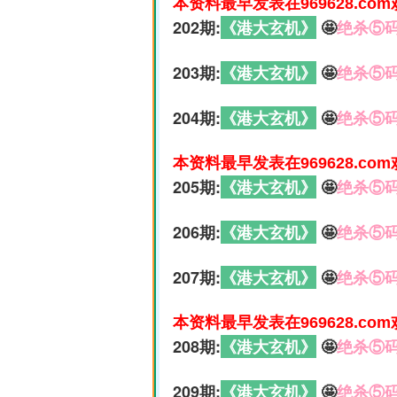
本资料最早发表在969628.co
202期:
《港大玄机》
🤩
绝杀⑤
203期:
《港大玄机》
🤩
绝杀⑤
204期:
《港大玄机》
🤩
绝杀⑤
本资料最早发表在969628.co
205期:
《港大玄机》
🤩
绝杀⑤
206期:
《港大玄机》
🤩
绝杀⑤
207期:
《港大玄机》
🤩
绝杀⑤
本资料最早发表在969628.co
208期:
《港大玄机》
🤩
绝杀⑤
209期:
《港大玄机》
🤩
绝杀⑤