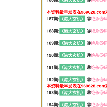
186期:
《港大玄机》
🤩
绝杀⑤
本资料最早发表在969628.co
187期:
《港大玄机》
🤩
绝杀⑤
188期:
《港大玄机》
🤩
绝杀⑤
189期:
《港大玄机》
🤩
绝杀⑤
190期:
《港大玄机》
🤩
绝杀⑤
191期:
《港大玄机》
🤩
绝杀⑤
192期:
《港大玄机》
🤩
绝杀⑤
本资料最早发表在969628.co
193期:
《港大玄机》
🤩
绝杀⑤
194期:
《港大玄机》
🤩
绝杀⑤