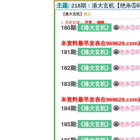
主题:
218期：港大玄机【绝杀⑤
【
港大玄机
】
楼主
u
历史记录
u
回复
u
编辑
u
180期:
《港大玄机》
🤩
绝杀⑤
本资料最早发表在969628.co
181期:
《港大玄机》
🤩
绝杀⑤
182期:
《港大玄机》
🤩
绝杀⑤
183期:
《港大玄机》
🤩
绝杀⑤
本资料最早发表在969628.co
184期:
《港大玄机》
🤩
绝杀⑤
185期:
《港大玄机》
🤩
绝杀⑤