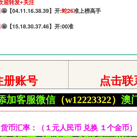
m欢迎转发+关注
码
🤩【04.11.16.38.39】开:
蛇26
准上榜高手
码
🤩【15.18.30.37.46】开:00准
注册账号
点击联
添加客服微信
（w12223322）
澳
货币汇率：（１元人民币 兑换 １个金币）