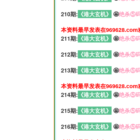
210期:
《港大玄机》
🤩
绝杀⑤
本资料最早发表在969628.co
211期:
《港大玄机》
🤩
绝杀⑤
212期:
《港大玄机》
🤩
绝杀⑤
213期:
《港大玄机》
🤩
绝杀⑤
本资料最早发表在969628.co
214期:
《港大玄机》
🤩
绝杀⑤
215期:
《港大玄机》
🤩
绝杀⑤
216期:
《港大玄机》
🤩
绝杀⑤