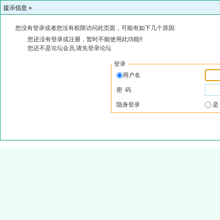
提示信息 »
您没有登录或者您没有权限访问此页面，可能有如下几个原因:
您还没有登录或注册，暂时不能使用此功能!!
您还不是论坛会员,请先登录论坛
登录
用户名
密 码
隐身登录